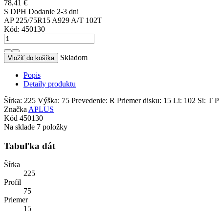
78,41 €
S DPH
Dodanie 2-3 dni
AP 225/75R15 A929 A/T 102T
Kód:
450130
Skladom
Vložiť do košíka
Popis
Detaily produktu
Šírka: 225 Výška: 75 Prevedenie: R Priemer disku: 15 Li: 102 Si: T
Značka
APLUS
Kód
450130
Na sklade
7 položky
Tabuľka dát
Šírka
225
Profil
75
Priemer
15