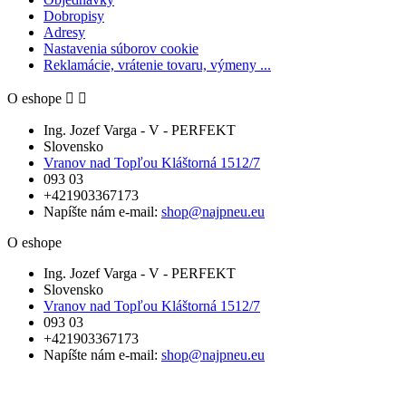
Dobropisy
Adresy
Nastavenia súborov cookie
Reklamácie, vrátenie tovaru, výmeny ...
O eshope


Ing. Jozef Varga - V - PERFEKT
Slovensko
Vranov nad Topľou Kláštorná 1512/7
093 03
+421903367173
Napíšte nám e-mail:
shop@najpneu.eu
O eshope
Ing. Jozef Varga - V - PERFEKT
Slovensko
Vranov nad Topľou Kláštorná 1512/7
093 03
+421903367173
Napíšte nám e-mail:
shop@najpneu.eu