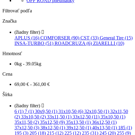
OFF ROAD pneumatiky
Filtrovať podľa
Značka
(žiadny filter)

APLUS (16)
COMFORSER (90)
CST (33)
General Tire (15)
INSA-TURBO (51)
ROADCRUZA (6)
ZIARELLI (10)
Hmotnosť
0kg - 39.05kg
Cena
69,00 € - 361,00 €
Šírka
(žiadny filter)

6 (1)
7 (1)
30x9,50 (1)
31x10,50 (6)
32x10,50 (1)
32x11,50
(2)
33x10,50 (2)
33x11,50 (1)
33x12,50 (11)
35x10,50 (1)
35x11,50 (2)
35x12,50 (9)
35x13,50 (1)
36x12,50 (1)
37x12,50 (3)
38x12,50 (1)
39x12,50 (1)
40x13,50 (1)
185 (1)
195 (3)
205 (18)
215 (12)
225 (12)
235 (31)
245 (20)
255 (9)