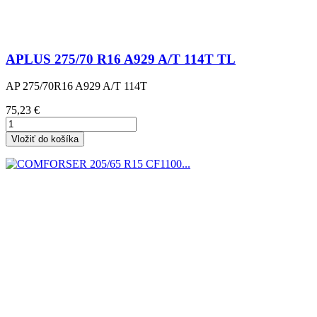
APLUS 275/70 R16 A929 A/T 114T TL
AP 275/70R16 A929 A/T 114T
Cena
75,23 €
Vložiť do košíka