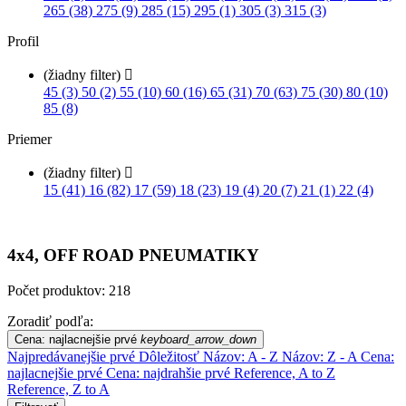
265 (38)
275 (9)
285 (15)
295 (1)
305 (3)
315 (3)
Profil
(žiadny filter)

45 (3)
50 (2)
55 (10)
60 (16)
65 (31)
70 (63)
75 (30)
80 (10)
85 (8)
Priemer
(žiadny filter)

15 (41)
16 (82)
17 (59)
18 (23)
19 (4)
20 (7)
21 (1)
22 (4)
4x4, OFF ROAD PNEUMATIKY
Počet produktov: 218
Zoradiť podľa:
Cena: najlacnejšie prvé
keyboard_arrow_down
Najpredávanejšie prvé
Dôležitosť
Názov: A - Z
Názov: Z - A
Cena:
najlacnejšie prvé
Cena: najdrahšie prvé
Reference, A to Z
Reference, Z to A