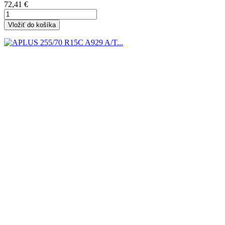
Cena
72,41 €
Vložiť do košíka