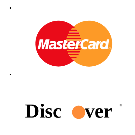
Disc
ver
®