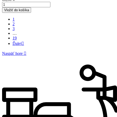
Vložiť do košíka
1
2
3
…
19
Ďalej

Naspäť hore
