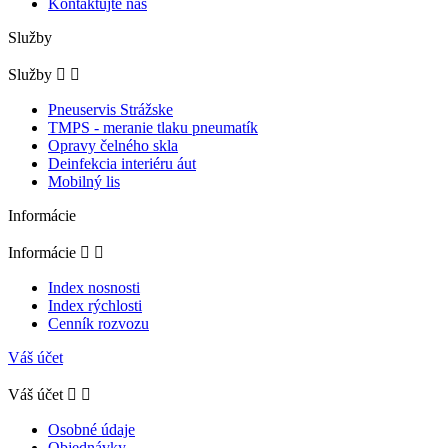
Kontaktujte nás
Služby
Služby


Pneuservis Strážske
TMPS - meranie tlaku pneumatík
Opravy čelného skla
Deinfekcia interiéru áut
Mobilný lis
Informácie
Informácie


Index nosnosti
Index rýchlosti
Cenník rozvozu
Váš účet
Váš účet


Osobné údaje
Objednávky