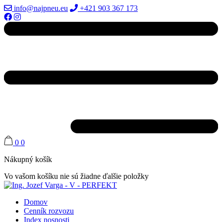
info@najpneu.eu
+421 903 367 173
0
0
Nákupný košík
Vo vašom košíku nie sú žiadne ďalšie položky
Domov
Cenník rozvozu
Index nosnosti