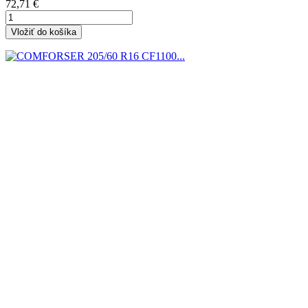
Cena
72,71 €
Vložiť do košíka