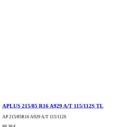
APLUS 215/85 R16 A929 A/T 115/112S TL
AP 215/85R16 A929 A/T 115/112S
Cena
88,38 €