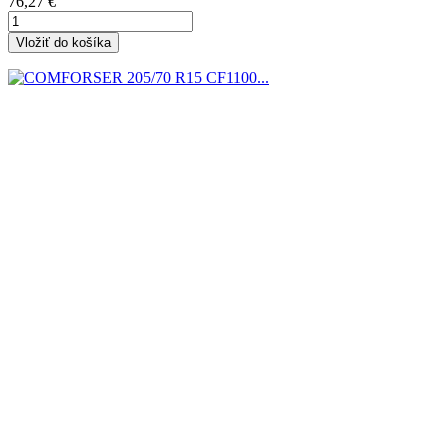
Cena
76,27 €
Vložiť do košíka