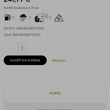
S DPH
Dodanie 2-3 dni
D
C
72
EAN13:
8808956370350
Kód:
8808956370350
VLOŽIŤ DO KOŠÍKA
Skladom
POPIS