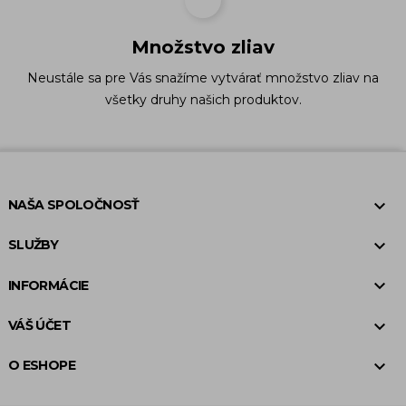
Množstvo zliav
Neustále sa pre Vás snažíme vytvárať množstvo zliav na
všetky druhy našich produktov.

NAŠA SPOLOČNOSŤ

SLUŽBY

INFORMÁCIE

VÁŠ ÚČET

O ESHOPE