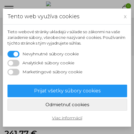
0
Tento web využíva cookies
x
Tieto webové stránky ukladajú v súlade so zákonmi na vaše
zariadenie súbory, všeobecne nazývané cookies. Používaním
Úvodná stránka
NÁKLADNÉ PNEUMATIKY
záberové
týchto stránok s tým vyjadrujete súhlas.
pneumatiky
Kumho 215/75 R17,5 KRD50 126/124M TL
Nevyhnutné súbory cookie
Analytické súbory cookie
Marketingové súbory cookie
Prijať všetky súbory cookies
Kumho 215/75 R17,5
Odmietnuť cookies
KRD50 126/124M TL
Viac informácií
241,77 €