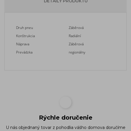
DETAILY PRODUKTU
Druh pneu
Záběrová
Konštrukcia
Radiální
Náprava
Záběrová
Prevádzka
regionálny
Rýchle doručenie
U nás objednaný tovar z pohodlia vášho domova doručíme