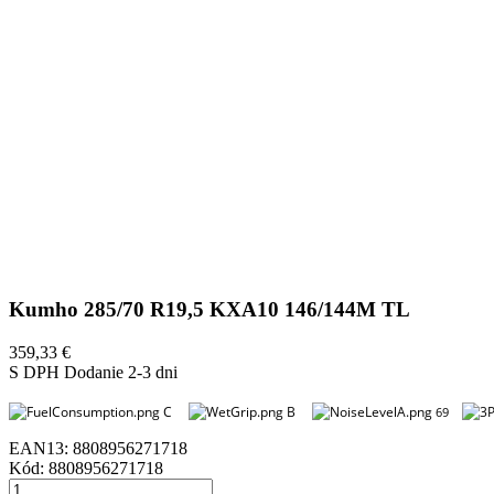
Kumho 285/70 R19,5 KXA10 146/144M TL
359,33 €
S DPH
Dodanie 2-3 dni
C
B
69
EAN13:
8808956271718
Kód:
8808956271718