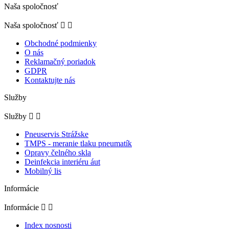
Naša spoločnosť
Naša spoločnosť


Obchodné podmienky
O nás
Reklamačný poriadok
GDPR
Kontaktujte nás
Služby
Služby


Pneuservis Strážske
TMPS - meranie tlaku pneumatík
Opravy čelného skla
Deinfekcia interiéru áut
Mobilný lis
Informácie
Informácie


Index nosnosti