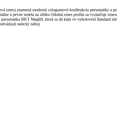
ová zmes) znamená modernú celogumovú konštrukciu pneumatiky a posky
málne a pevne sedela na ráfiku Odolná zmes profilu sa vyznačuje zmes
eumatika BKT Maglift, ktorá sa dá kúpi vo vyhotovení štandard aleb
odvádzali statický náboj