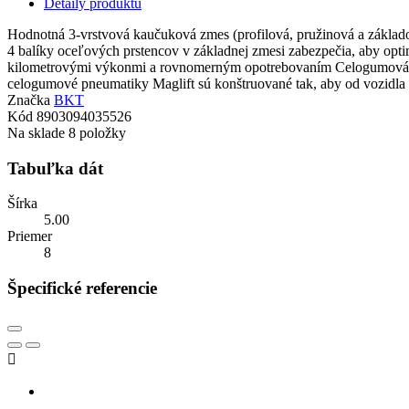
Detaily produktu
Hodnotná 3-vrstvová kaučuková zmes (profilová, pružinová a základ
4 balíky oceľových prstencov v základnej zmesi zabezpečia, aby opti
kilometrovými výkonmi a rovnomerným opotrebovaním Celogumová pn
celogumové pneumatiky Maglift sú konštruované tak, aby od vozidla 
Značka
BKT
Kód
8903094035526
Na sklade
8 položky
Tabuľka dát
Šírka
5.00
Priemer
8
Špecifické referencie
