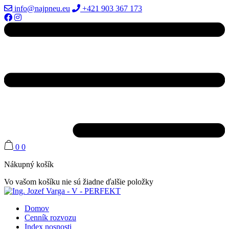
info@najpneu.eu
+421 903 367 173
0
0
Nákupný košík
Vo vašom košíku nie sú žiadne ďalšie položky
Domov
Cenník rozvozu
Index nosnosti