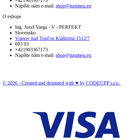
+421903367173
Napíšte nám e-mail:
shop@najpneu.eu
O eshope
Ing. Jozef Varga - V - PERFEKT
Slovensko
Vranov nad Topľou Kláštorná 1512/7
093 03
+421903367173
Napíšte nám e-mail:
shop@najpneu.eu
© 2026 - Created and designed with ♥ by CODEUPP s.r.o.