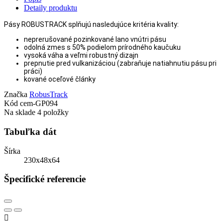
Detaily produktu
Pásy ROBUSTRACK splňujú nasledujúce kritéria kvality:
neprerušované pozinkované lano vnútri pásu
odolná zmes s 50% podielom prírodného kaučuku
vysoká váha a veľmi robustný dizajn
prepnutie pred vulkanizáciou (zabraňuje natiahnutiu pásu pri
práci)
kované oceľové články
Značka
RobusTrack
Kód
cem-GP094
Na sklade
4 položky
Tabuľka dát
Šírka
230x48x64
Špecifické referencie
