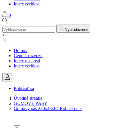
Index rýchlosti
0
Vyhľadávanie
Domov
Cenník rozvozu
Index nosnosti
Index rýchlosti
Prihlásiť sa
Úvodná stránka
GUMOVÉ PÁSY
Gumový pás 230x48x64 RobusTrack