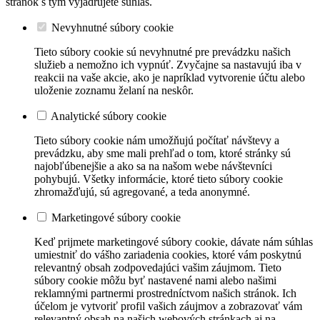
stránok s tým vyjadrujete súhlas.
Nevyhnutné súbory cookie
Tieto súbory cookie sú nevyhnutné pre prevádzku našich
služieb a nemožno ich vypnúť. Zvyčajne sa nastavujú iba v
reakcii na vaše akcie, ako je napríklad vytvorenie účtu alebo
uloženie zoznamu želaní na neskôr.
Analytické súbory cookie
Tieto súbory cookie nám umožňujú počítať návštevy a
prevádzku, aby sme mali prehľad o tom, ktoré stránky sú
najobľúbenejšie a ako sa na našom webe návštevníci
pohybujú. Všetky informácie, ktoré tieto súbory cookie
zhromažďujú, sú agregované, a teda anonymné.
Marketingové súbory cookie
Keď prijmete marketingové súbory cookie, dávate nám súhlas
umiestniť do vášho zariadenia cookies, ktoré vám poskytnú
relevantný obsah zodpovedajúci vašim záujmom. Tieto
súbory cookie môžu byť nastavené nami alebo našimi
reklamnými partnermi prostredníctvom našich stránok. Ich
účelom je vytvoriť profil vašich záujmov a zobrazovať vám
relevantný obsah na našich webových stránkach aj na