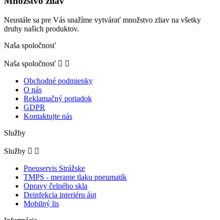
Množstvo zliav
Neustále sa pre Vás snažíme vytvárať množstvo zliav na všetky
druhy našich produktov.
Naša spoločnosť
Naša spoločnosť


Obchodné podmienky
O nás
Reklamačný poriadok
GDPR
Kontaktujte nás
Služby
Služby


Pneuservis Strážske
TMPS - meranie tlaku pneumatík
Opravy čelného skla
Deinfekcia interiéru áut
Mobilný lis