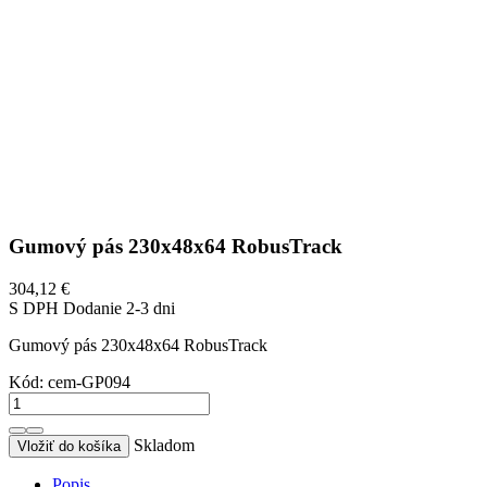
Gumový pás 230x48x64 RobusTrack
304,12 €
S DPH
Dodanie 2-3 dni
Gumový pás 230x48x64 RobusTrack
Kód:
cem-GP094
Skladom
Vložiť do košíka
Popis