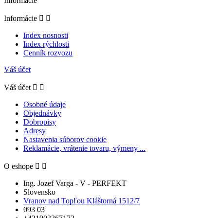
Informácie
Informácie


Index nosnosti
Index rýchlosti
Cenník rozvozu
Váš účet
Váš účet


Osobné údaje
Objednávky
Dobropisy
Adresy
Nastavenia súborov cookie
Reklamácie, vrátenie tovaru, výmeny ...
O eshope


Ing. Jozef Varga - V - PERFEKT
Slovensko
Vranov nad Topľou Kláštorná 1512/7
093 03